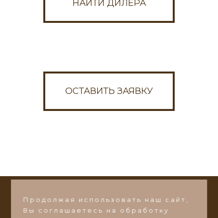
НАЙТИ ДИЛЕРА
Написать в Max
Написать в VK
ОСТАВИТЬ ЗАЯВКУ
Или пишите на почту:
ds-zakaz@ds-mebel.com
Продолжая использовать наш сайт,
СТАТЬ ДИЛЕРОМ
Вы соглашаетесь на обработку
©2026 Фабрика мебели
"Добрый Стиль"