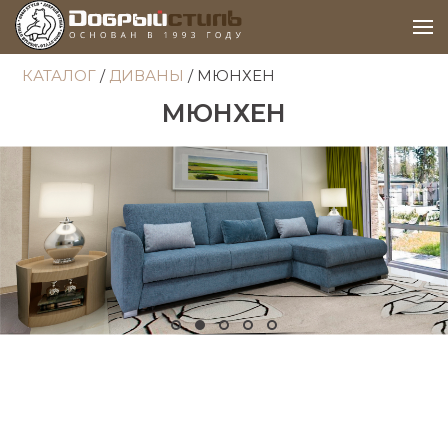
КАТАЛОГ
/
ДИВАНЫ
/ МЮНХЕН
МЮНХЕН
Item 1
Item 2
Item 3
Item 4
Item 5