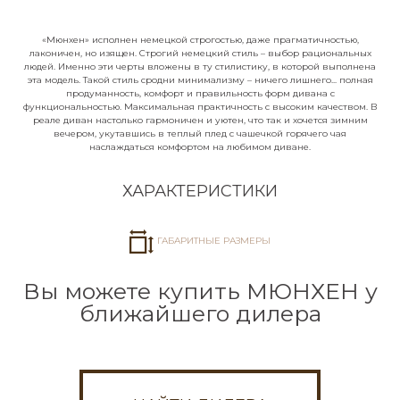
Задайте свой вопрос
«Мюнхен» исполнен немецкой строгостью, даже прагматичностью,
лаконичен, но изящен. Строгий немецкий стиль – выбор рациональных
Мы перезвоним вам в течение 5 минут и
людей. Именно эти черты вложены в ту стилистику, в которой выполнена
проконсультируем по любым вопросам.
эта модель. Такой стиль сродни минимализму – ничего лишнего... полная
продуманность, комфорт и правильность форм дивана с
функциональностью. Максимальная практичность с высоким качеством. В
Ваше имя*
реале диван настолько гармоничен и уютен, что так и хочется зимним
вечером, укутавшись в теплый плед с чашечкой горячего чая
наслаждаться комфортом на любимом диване.
ХАРАКТЕРИСТИКИ
Номер телефона*
ГАБАРИТНЫЕ РАЗМЕРЫ
Вы можете купить МЮНХЕН у
Город
ближайшего дилера
Я согласен с обработкой
персональных
данных