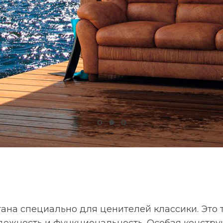
Задайте свой вопрос
им вам в течение 5 минут и проконсультируем по любы
Item 1
Item 2
Item 3
ана специально для ценителей классики. Это
дежность и функциональность. Особая констру