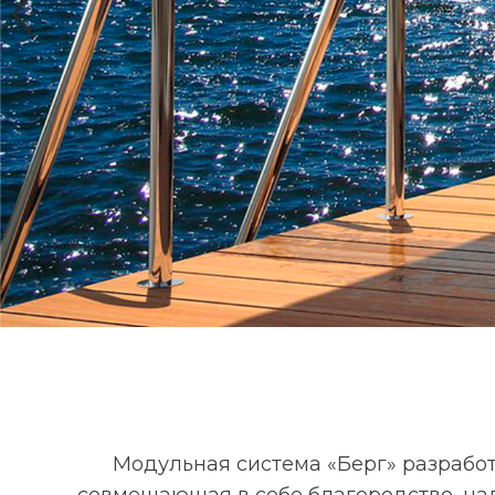
Prev
Мы перезвон
Ваше имя*
Номер телефона*
Город
Модульная система «Берг» разработ
совмещающая в себе благородство, на