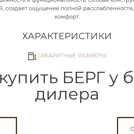
й
персональных данных
ой, создает ощущение полной расслабленности
комфорт.
ХАРАКТЕРИСТИКИ
аписать в Max
Написать в VK
ГАБАРИТНЫЕ РАЗМЕРЫ
kaz@ds-mebel.com
купить БЕРГ у
дилера