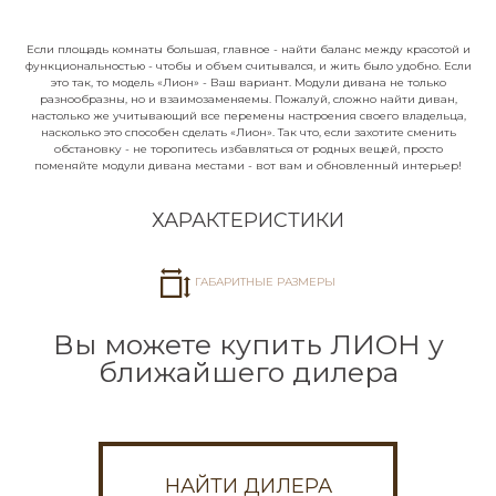
Задайте свой вопрос
Если площадь комнаты большая, главное - найти баланс между красотой и
Мы перезвоним вам в течение 5 минут и
функциональностью - чтобы и объем считывался, и жить было удобно. Если
это так, то модель «Лион» - Ваш вариант. Модули дивана не только
проконсультируем по любым вопросам.
разнообразны, но и взаимозаменяемы. Пожалуй, сложно найти диван,
настолько же учитывающий все перемены настроения своего владельца,
насколько это способен сделать «Лион». Так что, если захотите сменить
Ваше имя*
обстановку - не торопитесь избавляться от родных вещей, просто
поменяйте модули дивана местами - вот вам и обновленный интерьер!
ХАРАКТЕРИСТИКИ
Номер телефона*
ГАБАРИТНЫЕ РАЗМЕРЫ
Вы можете купить ЛИОН у
Город
ближайшего дилера
Я согласен с обработкой
персональных
данных
НАЙТИ ДИЛЕРА