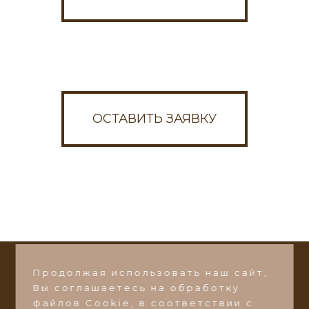
Написать в Max
Написать в VK
ОСТАВИТЬ ЗАЯВКУ
Или пишите на почту:
ds-zakaz@ds-mebel.com
Продолжая использовать наш сайт,
СТАТЬ ДИЛЕРОМ
Вы соглашаетесь на обработку
©2026 Фабрика мебели
"Добрый Стиль"
файлов Сookie, в соответствии с