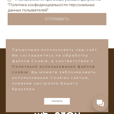
Написать в Max
"Политика конфиденциальности персональных
данных пользвателей"
Написать в VK
Или пишите на почту:
ds-zakaz@ds-mebel.com
Продолжая использовать наш сайт,
Вы соглашаетесь на обработку
файлов Сookie, в соответствии с
СТАТЬ ДИЛЕРОМ
Политикой использования файлов
©2026 Фабрика мебели
"Добрый Стиль"
cookie.
Вы можете заблокировать
использование Cookies сайтом,
Ульяновская область, Барышский район, пос.
изменив настройки Вашего
Поливаново, ул. Зеленая 1А
браузера.
ds-zakaz@ds-mebel.com
ПРИНЯТЬ