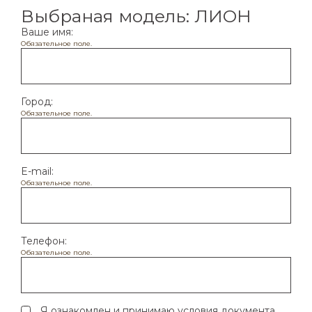
Выбраная модель: ЛИОН
Ваше имя*
Ваше имя:
Обязательное поле.
Номер телефона*
Город:
Обязательное поле.
Город
E-mail:
Обязательное поле.
Я согласен с обработкой
персональных
данных
Телефон:
Обязательное поле.
Я ознакомлен и принимаю условия документа