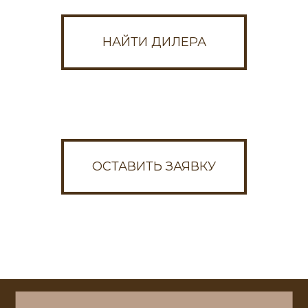
данных
НАЙТИ ДИЛЕРА
Написать в Max
Написать в VK
Или пишите на почту:
ds-zakaz@ds-mebel.com
ОСТАВИТЬ ЗАЯВКУ