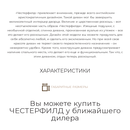
«Честерфилд» привлекает внимание, прежде всего английским
Задайте свой вопрос
аристократичным дизайном. Такой диван мог бы завершить
великолепный интерьер дворца. Величие и царственная роскошь – вот
неотъемлемая часть образа «Честерфилда». Изящные подушки, с
Мы перезвоним вам в течение 5 минут и
необычной отделкой, спинка дивана, пронизанная вуалью из утяжек – все
проконсультируем по любым вопросам.
это делает его роскошным. Дизайн этой модели вы можете придумать для
себя абсолютно любой, и сделать его эксклюзивным. Но при всей свое
красоте диван не теряет своего первостепенного назначения – он
Ваше имя*
невероятно удобен. Кроме того, конструкция дивана предусматривает
наличие спального места, что делает его еще и функциональным. Так что, с
этим диваном, отдых теперь роскошный.
ХАРАКТЕРИСТИКИ
Номер телефона*
ГАБАРИТНЫЕ РАЗМЕРЫ
Вы можете купить
Город
ЧЕСТЕРФИЛД у ближайшего
дилера
Я согласен с обработкой
персональных