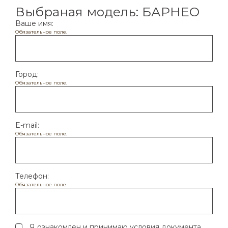
Выбраная модель: БАРНЕО
Ваше имя*
Ваше имя:
Обязательное поле.
Номер телефона*
Город:
Обязательное поле.
Город
E-mail:
Обязательное поле.
Я согласен с обработкой
персональных
данных
Телефон:
Обязательное поле.
Я ознакомлен и принимаю условия документа