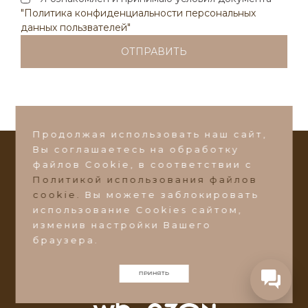
Написать в Max
"Политика конфиденциальности персональных
данных пользвателей"
Написать в VK
Или пишите на почту:
ds-zakaz@ds-mebel.com
Продолжая использовать наш сайт,
Вы соглашаетесь на обработку
файлов Сookie, в соответствии с
СТАТЬ ДИЛЕРОМ
Политикой использования файлов
©2026 Фабрика мебели
"Добрый Стиль"
cookie.
Вы можете заблокировать
использование Cookies сайтом,
Ульяновская область, Барышский район, пос.
изменив настройки Вашего
Поливаново, ул. Зеленая 1А
браузера.
ds-zakaz@ds-mebel.com
ПРИНЯТЬ