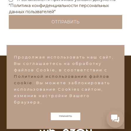
Написать в Max
"Политика конфиденциальности персональных
данных пользвателей"
Написать в VK
Или пишите на почту:
ds-zakaz@ds-mebel.com
Продолжая использовать наш сайт,
Вы соглашаетесь на обработку
файлов Сookie, в соответствии с
СТАТЬ ДИЛЕРОМ
Политикой использования файлов
©2026 Фабрика мебели
"Добрый Стиль"
cookie.
Вы можете заблокировать
использование Cookies сайтом,
Ульяновская область, Барышский район, пос.
изменив настройки Вашего
Поливаново, ул. Зеленая 1А
браузера.
ds-zakaz@ds-mebel.com
ПРИНЯТЬ