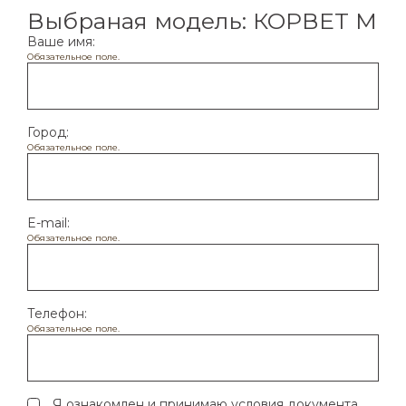
Выбраная модель: КОРВЕТ М
Ваше имя*
Ваше имя:
Обязательное поле.
Номер телефона*
Город:
Обязательное поле.
Город
E-mail:
Обязательное поле.
Я согласен с обработкой
персональных
данных
Телефон:
Обязательное поле.
Я ознакомлен и принимаю условия документа