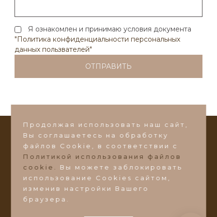
Написать в Max
Я ознакомлен и принимаю условия документа
Написать в VK
"Политика конфиденциальности персональных
данных пользвателей"
Или пишите на почту:
ds-zakaz@ds-mebel.com
Продолжая использовать наш сайт,
Вы соглашаетесь на обработку
СТАТЬ ДИЛЕРОМ
файлов Сookie, в соответствии с
Политикой использования файлов
©2026 Фабрика мебели
"Добрый Стиль"
cookie.
Вы можете заблокировать
Ульяновская область, Барышский район, пос.
использование Cookies сайтом,
Поливаново, ул. Зеленая 1А
изменив настройки Вашего
браузера.
ds-zakaz@ds-mebel.com