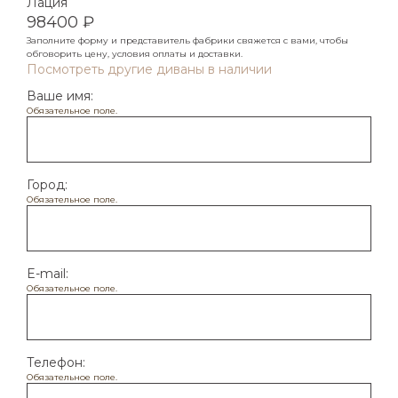
Лация
проконсультируем по любым вопросам.
98400 ₽
Заполните форму и представитель фабрики свяжется с вами, чтобы
Ваше имя*
обговорить цену, условия оплаты и доставки.
Посмотреть другие диваны в наличии
Ваше имя:
Обязательное поле.
Номер телефона*
Город:
Обязательное поле.
Город
E-mail:
Обязательное поле.
Я согласен с обработкой
персональных
данных
Телефон:
Обязательное поле.