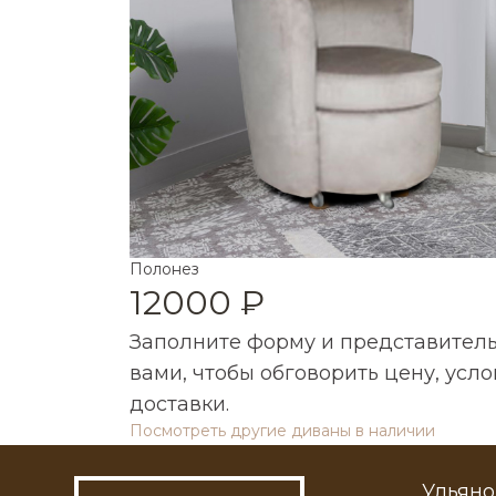
Город
Я согласен с обработко
Полонез
12000 ₽
Н
Заполните форму и представитель
вами, чтобы обговорить цену, усл
Или пишите на почту:
ds-za
доставки.
Посмотреть другие диваны в наличии
Ульяно