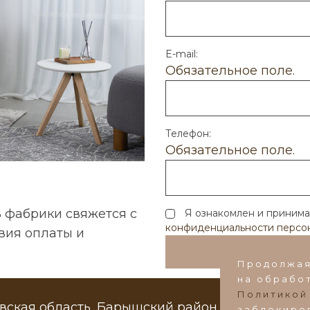
E-mail:
Обязательное поле.
й
персональных данных
Телефон:
Обязательное поле.
аписать в Max
 фабрики свяжется с
Я ознакомлен и приним
Написать в VK
конфиденциальности персон
овия оплаты и
kaz@ds-mebel.com
Продолжая
на обработ
Политикой
вская область, Барышский район, пос. Поливано
заблокиро