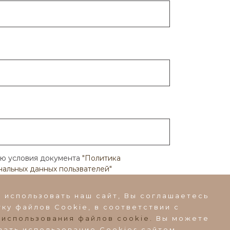
аю условия документа
"Политика
альных данных пользвателей"
 использовать наш сайт, Вы соглашаетесь
ку файлов Сookie, в соответствии с
 использования файлов cookie.
Вы можете
во, ул.
вать использование Cookies сайтом,