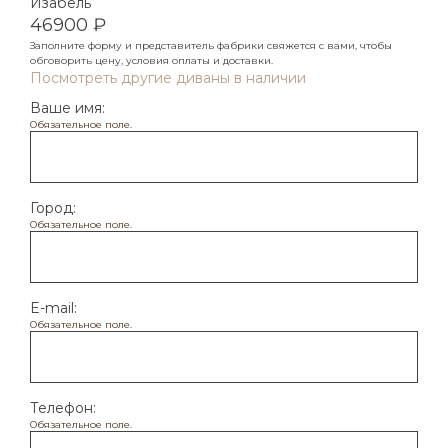
Изабель
проконсультируем по любым вопросам.
46900 ₽
Заполните форму и представитель фабрики свяжется с вами, чтобы
Ваше имя*
обговорить цену, условия оплаты и доставки.
Посмотреть другие диваны в наличии
Ваше имя:
Обязательное поле.
Номер телефона*
Город:
Обязательное поле.
Город
E-mail:
Обязательное поле.
Я согласен с обработкой
персональных
данных
Телефон:
Обязательное поле.