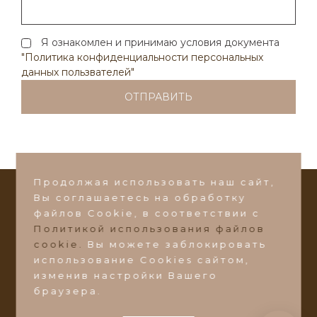
Написать в Max
Я ознакомлен и принимаю условия документа
Написать в VK
"Политика конфиденциальности персональных
данных пользвателей"
Или пишите на почту:
ds-zakaz@ds-mebel.com
Продолжая использовать наш сайт,
Вы соглашаетесь на обработку
СТАТЬ ДИЛЕРОМ
файлов Сookie, в соответствии с
Политикой использования файлов
©2026 Фабрика мебели
"Добрый Стиль"
cookie.
Вы можете заблокировать
Ульяновская область, Барышский район, пос.
использование Cookies сайтом,
Поливаново, ул. Зеленая 1А
изменив настройки Вашего
браузера.
ds-zakaz@ds-mebel.com