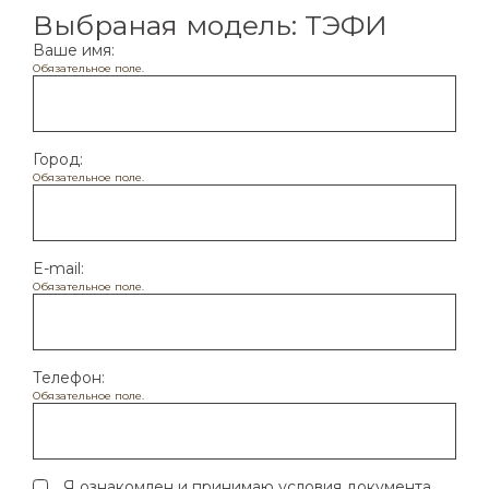
Выбраная модель: ТЭФИ
Ваше имя*
Ваше имя:
Обязательное поле.
Номер телефона*
Город:
Обязательное поле.
Город
E-mail:
Обязательное поле.
Я согласен с обработкой
персональных
данных
Телефон:
Обязательное поле.
Я ознакомлен и принимаю условия документа