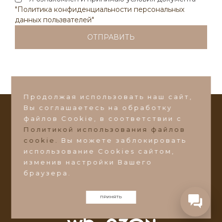
Написать в Max
"Политика конфиденциальности персональных
данных пользвателей"
Написать в VK
Или пишите на почту:
ds-zakaz@ds-mebel.com
Продолжая использовать наш сайт,
Вы соглашаетесь на обработку
файлов Сookie, в соответствии с
СТАТЬ ДИЛЕРОМ
Политикой использования файлов
©2026 Фабрика мебели
"Добрый Стиль"
cookie.
Вы можете заблокировать
использование Cookies сайтом,
Ульяновская область, Барышский район, пос.
изменив настройки Вашего
Поливаново, ул. Зеленая 1А
браузера.
ds-zakaz@ds-mebel.com
ПРИНЯТЬ