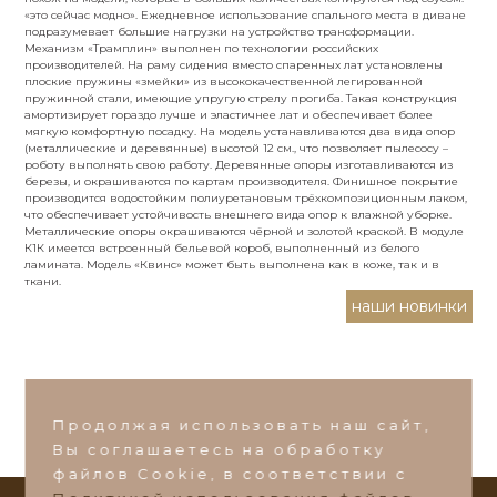
«это сейчас модно». Ежедневное использование спального места в диване
подразумевает большие нагрузки на устройство трансформации.
Механизм «Трамплин» выполнен по технологии российских
производителей. На раму сидения вместо спаренных лат установлены
плоские пружины «змейки» из высококачественной легированной
Город
пружинной стали, имеющие упругую стрелу прогиба. Такая конструкция
амортизирует гораздо лучше и эластичнее лат и обеспечивает более
мягкую комфортную посадку. На модель устанавливаются два вида опор
(металлические и деревянные) высотой 12 см., что позволяет пылесосу –
роботу выполнять свою работу. Деревянные опоры изготавливаются из
березы, и окрашиваются по картам производителя. Финишное покрытие
Я согласен с обработкой
персональных
производится водостойким полиуретановым трёхкомпозиционным лаком,
что обеспечивает устойчивость внешнего вида опор к влажной уборке.
данных
Металлические опоры окрашиваются чёрной и золотой краской. В модуле
К1К имеется встроенный бельевой короб, выполненный из белого
ламината. Модель «Квинс» может быть выполнена как в коже, так и в
ткани.
наши новинки
Написать в Max
Написать в VK
Продолжая использовать наш сайт,
Вы соглашаетесь на обработку
Или пишите на почту:
ds-zakaz@ds-mebel.com
файлов Сookie, в соответствии с