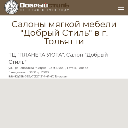
Салоны мягкой мебели
"Добрый Стиль" в г.
Тольятти
ТЦ "ПЛАНЕТА УЮТА", Салон "Добрый
Стиль"
ул. Транспортная 7, строение 9, Вход 1, 1 этаж, налево
Ежедневно с 10:00 до 20:00
Задайте свой вопрос
8(8482)758-769,‪+7(927)214-41-47,‬ Telegram
Мы перезвоним вам в течение 5 минут и
проконсультируем по любым вопросам.
Ваше имя*