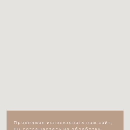
Номер телефона*
Город
Я согласен с обработкой
персональных
данных
Написать в Max
Написать в VK
Продолжая использовать наш сайт,
Или пишите на почту:
ds-zakaz@ds-mebel.com
Вы соглашаетесь на обработку