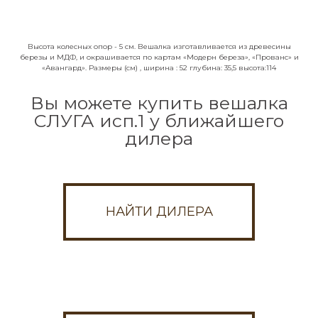
проконсультируем по любым вопросам.
Ваше имя*
Высота колесных опор - 5 см. Вешалка изготавливается из древесины
березы и МДФ, и окрашивается по картам «Модерн береза», «Прованс» и
«Авангард». Размеры (см) , ширина : 52 глубина: 35,5 высота:114
Вы можете купить вешалка
Номер телефона*
СЛУГА исп.1 у ближайшего
дилера
Город
НАЙТИ ДИЛЕРА
Я согласен с обработкой
персональных
данных