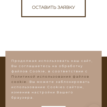
ОСТАВИТЬ ЗАЯВКУ
Написать в Max
Написать в VK
Или пишите на почту:
ds-zakaz@ds-mebel.com
Продолжая использовать наш сайт,
Вы соглашаетесь на обработку
СТАТЬ ДИЛЕРОМ
файлов Сookie, в соответствии с
Политикой использования файлов
©2026 Фабрика мебели
"Добрый Стиль"
cookie.
Вы можете заблокировать
Ульяновская область, Барышский район, пос.
использование Cookies сайтом,
Поливаново, ул. Зеленая 1А
изменив настройки Вашего
браузера.
ds-zakaz@ds-mebel.com