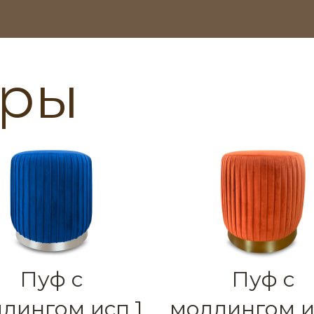
ары
Задайте свой вопрос
им вам в течение 5 минут и проконсультируем по любы
Пуф с
Пуф с
дингом исп.1
молдингом и