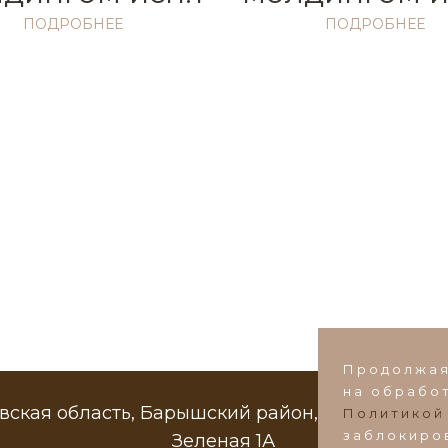
ПОДРОБНЕЕ
ПОДРОБНЕЕ
й
персональных данных
аписать в Max
Написать в VK
kaz@ds-mebel.com
Продолжая
на обработ
вская область, Барышский район, пос. Поливано
Политикой
заблокиро
Зеленая 1А