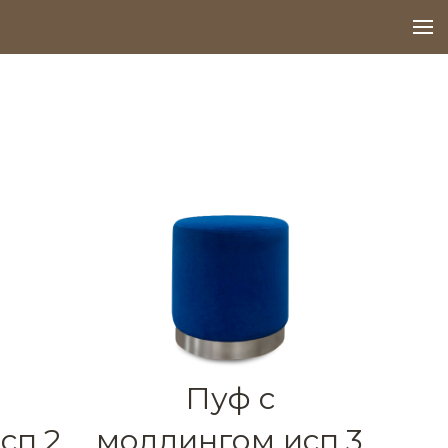
м вопросам.
Пуф с
сп.2
молдингом исп.3