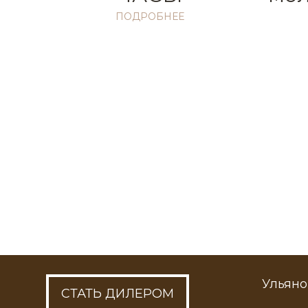
ПОДРОБНЕЕ
Город
Я согласен с обработко
Н
Или пишите на почту:
ds-za
Ульяно
СТАТЬ ДИЛЕРОМ